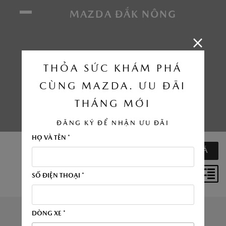
Chúng tôi sử dụng cookie để nâng cao trải
MAZDA ĐẮK NÔNG
nghiệm của bạn. Bằng cách tiếp tục truy cập
trang web này, bạn đồng ý với việc sử dụng
cookie của chúng tôi.
Click vào đây để xem
BẢNG GIÁ
thông tin chi tiết.
THỎA SỨC KHÁM PHÁ
Bảng giá chi tiết tất cả các dòng xe của Mazda
CÙNG MAZDA. ƯU ĐÃI
ĐỒNG Ý
THÁNG MỚI
ĐĂNG KÝ ĐỂ NHẬN ƯU ĐÃI
HỌ VÀ TÊN *
SO SÁNH XE (
0
/4)
NHẬN BÁO GIÁ
SỐ ĐIỆN THOẠI *
Bộ lọc
DÒNG XE *