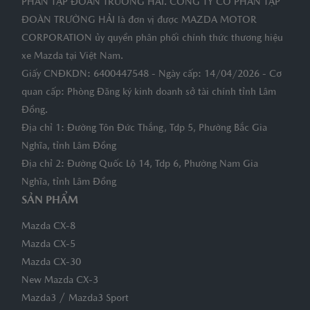
PHẦN TẬP ĐOÀN TRƯỜNG HẢI. CÔNG TY CỔ PHẦN TẬP
ĐOÀN TRƯỜNG HẢI là đơn vị được MAZDA MOTOR
CORPORATION ủy quyền phân phối chính thức thương hiệu
xe Mazda tại Việt Nam.
Giấy CNĐKDN: 6400447548 - Ngày cấp: 14/04/2026 - Cơ
quan cấp: Phòng Đăng ký kinh doanh sở tài chính tỉnh Lâm
Đồng.
Địa chỉ 1: Đường Tôn Đức Thắng, Tdp 5, Phường Bắc Gia
Nghĩa, tỉnh Lâm Đồng
Địa chỉ 2: Đường Quốc Lộ 14, Tdp 6, Phường Nam Gia
Nghĩa, tỉnh Lâm Đồng
SẢN PHẨM
Mazda CX-8
Mazda CX-5
Mazda CX-30
New Mazda CX-3
/
Mazda3
Mazda3 Sport